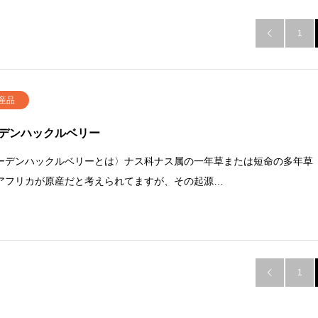
1

産品
デンハックルベリー
ーデンハックルベリーとは〉ナス科ナス属の一年草または短命の多年草
アフリカが原産だと考えられてますが、その起源…
1
