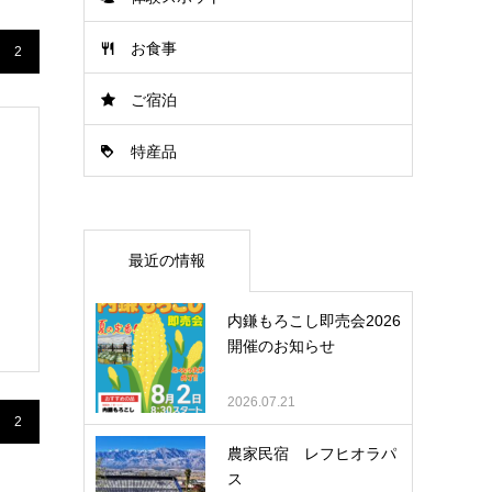
お食事
2
ご宿泊
特産品
最近の情報
内鎌もろこし即売会2026
開催のお知らせ
2026.07.21
2
農家民宿 レフヒオラパ
ス