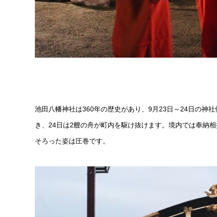
池田八幡神社は360年の歴史があり、9月23日～24日の
き、24日は2艘の舟が町内を駆け抜けます。境内では奉納
そろった姿は圧巻です。