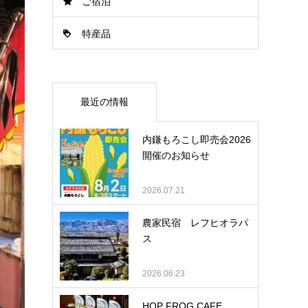
ご宿泊
特産品
最近の情報
内鎌もろこし即売会2026
開催のお知らせ
2026.07.21
農家民宿 レフヒオラパ
ス
2026.06.23
HOP FROG CAFE