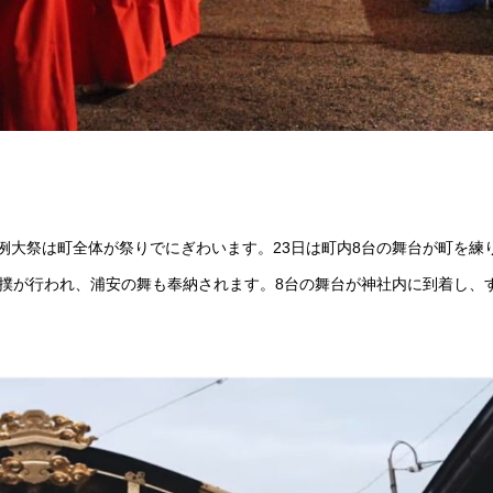
神社例大祭は町全体が祭りでにぎわいます。23日は町内8台の舞台が町を練
相撲が行われ、浦安の舞も奉納されます。8台の舞台が神社内に到着し、