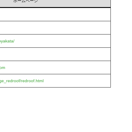
ホームページ
oyakata/
com
ge_redroof/redroof.html