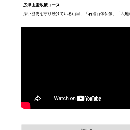
広津山里散策コース
深い歴史を守り続けている山里、「石造百体仏像」「六地