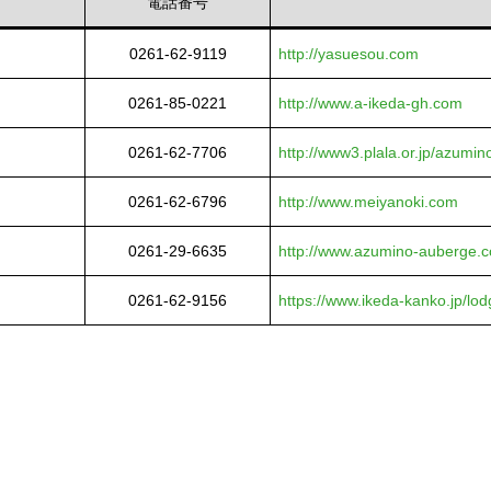
電話番号
0261-62-9119
http://yasuesou.com
0261-85-0221
http://www.a-ikeda-gh.com
0261-62-7706
http://www3.plala.or.jp/azumin
0261-62-6796
http://www.meiyanoki.com
0261-29-6635
http://www.azumino-auberge.
0261-62-9156
https://www.ikeda-kanko.jp/lod