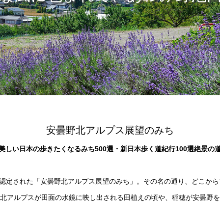
安曇野北アルプス展望のみち
美しい日本の歩きたくなるみち500選・新日本歩く道紀行100選絶景の
に認定された「安曇野北アルプス展望のみち」。その名の通り、どこか
北アルプスが田面の水鏡に映し出される田植えの頃や、稲穂が安曇野