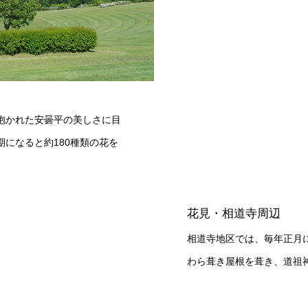
抱かれた安曇平の美しさに目
になると約180種類の花を
花見・相道寺周辺
相道寺地区では、毎年正月に
わら葺き屋根を葺き、道祖