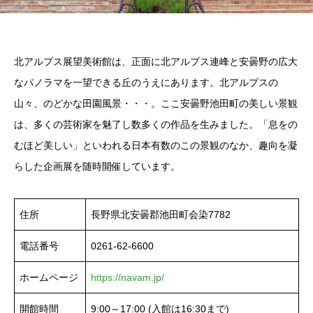
北アルプス展望美術館は、正面に北アルプス連峰と安曇野の広大
なパノラマを一望できる丘のうえにあります。北アルプスの
山々、のどかな田園風景・・・。ここ安曇野池田町の美しい景観
は、多くの芸術家を魅了し数多くの作品を生みました。「息をの
むほど美しい」といわれる日本有数のこの景観のなか、趣向を凝
らした企画展を随時開催しています。
住所
長野県北安曇郡池田町会染7782
電話番号
0261-62-6600
ホームページ
https://navam.jp/
開館時間
9:00～17:00 (入館は16:30まで)