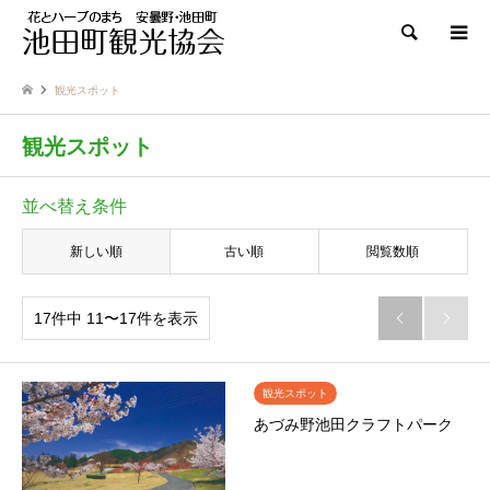
検索
観光スポット
観光スポット
並べ替え条件
新しい順
古い順
閲覧数順
17件中 11〜17件を表示


観光スポット
あづみ野池田クラフトパーク